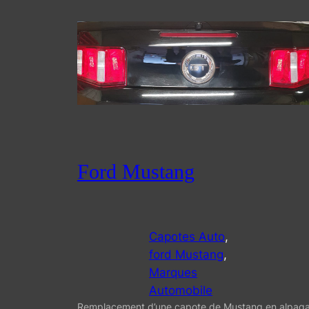
Ford Mustang
Capotes Auto
, 
ford Mustang
, 
Marques
Automobile
Remplacement d’une capote de Mustang en alpag