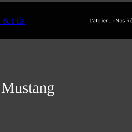
 & Fils
L’atelier…
Nos Ré
 Mustang